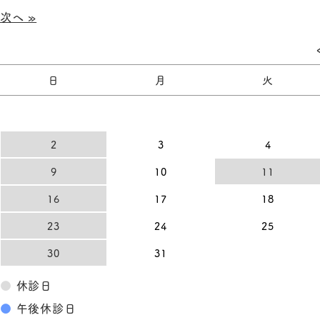
次へ »
日
月
火
2
3
4
9
10
11
16
17
18
23
24
25
30
31
●
休診日
●
午後休診日