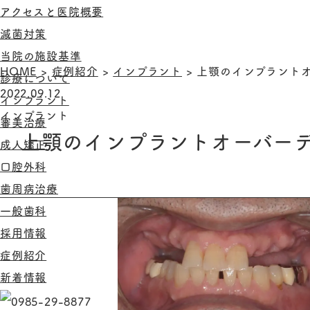
アクセスと医院概要
滅菌対策
当院の施設基準
HOME
>
症例紹介
>
インプラント
>
上顎のインプラントオ
診療について
2022.09.12
インプラント
インプラント
審美治療
上顎のインプラントオーバーデ
成人矯正
口腔外科
歯周病治療
一般歯科
採用情報
症例紹介
新着情報