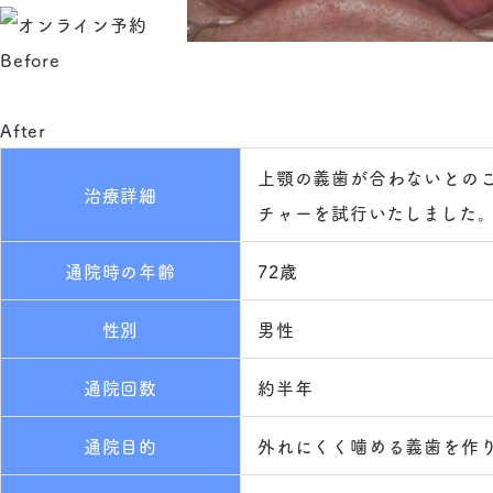
Before
After
上顎の義歯が合わないとの
治療詳細
チャーを試行いたしました
通院時の年齢
72歳
性別
男性
通院回数
約半年
通院目的
外れにくく噛める義歯を作