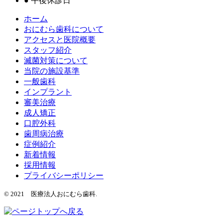
●
午後休診日
ホーム
おにむら歯科について
アクセスと医院概要
スタッフ紹介
滅菌対策について
当院の施設基準
一般歯科
インプラント
審美治療
成人矯正
口腔外科
歯周病治療
症例紹介
新着情報
採用情報
プライバシーポリシー
© 2021 医療法人おにむら歯科.