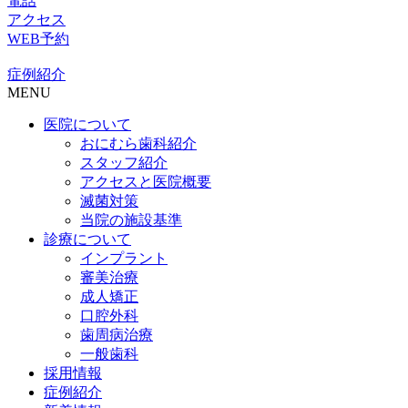
電話
アクセス
WEB予約
症例紹介
MENU
医院について
おにむら歯科紹介
スタッフ紹介
アクセスと医院概要
滅菌対策
当院の施設基準
診療について
インプラント
審美治療
成人矯正
口腔外科
歯周病治療
一般歯科
採用情報
症例紹介