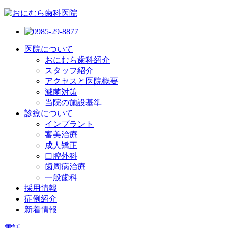
医院について
おにむら歯科紹介
スタッフ紹介
アクセスと医院概要
滅菌対策
当院の施設基準
診療について
インプラント
審美治療
成人矯正
口腔外科
歯周病治療
一般歯科
採用情報
症例紹介
新着情報