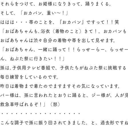
それらをつけて、お姫様になりきって、踊りまくる。
そして、「おカバン、重い～！」
ははは・・・帯のことを、『おカバン』ですって！！笑
「おばあちゃんも､浴衣（着物のこと）きて！。おカバンも
おばあちゃんは渋々自分の着物や帯を出して見せます。
「おばあちゃん、一緒に踊って！！らっせーらー、らっせ
ん、ねぶた祭に行きたい！！」
孫は､子供用テレビ番組で、子供たちがねぶた祭に挑戦する
毎日練習をしているのです。
昨日は着物まで着たのでますますその気になっています。
バー様は、孫に言われたとおりに踊ると、ジー様が、人が
救急車呼ばれるぞ！」（怒）
・・・・・・・・・・・・・・・・・
こんな調子で孫に振り回されてきました。と、過去形です