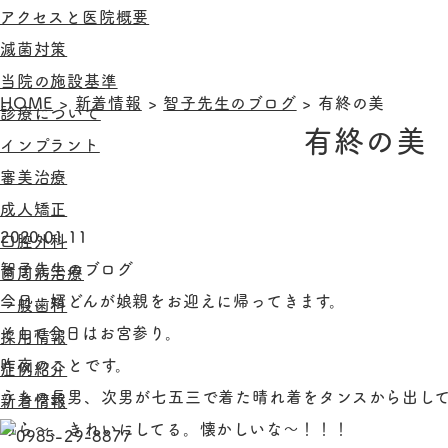
アクセスと医院概要
滅菌対策
当院の施設基準
HOME
>
新着情報
>
智子先生のブログ
>
有終の美
診療について
有終の美
インプラント
審美治療
成人矯正
2020.01.11
口腔外科
智子先生のブログ
歯周病治療
今日、婿どんが娘親をお迎えに帰ってきます。
一般歯科
そして今日はお宮参り。
採用情報
昨夜のことです。
症例紹介
うちの長男、次男が七五三で着た晴れ着をタンスから出し
新着情報
あら～、きれいにしてる。懐かしいな～！！！