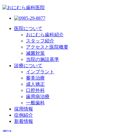
医院について
おにむら歯科紹介
スタッフ紹介
アクセスと医院概要
滅菌対策
当院の施設基準
診療について
インプラント
審美治療
成人矯正
口腔外科
歯周病治療
一般歯科
採用情報
症例紹介
新着情報