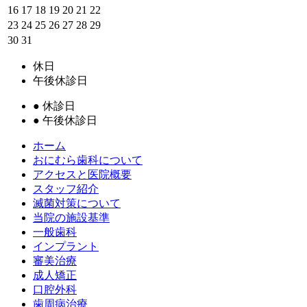
16
17
18
19
20
21
22
23
24
25
26
27
28
29
30
31
休日
午後休診日
●
休診日
●
午後休診日
ホーム
おにむら歯科について
アクセスと医院概要
スタッフ紹介
滅菌対策について
当院の施設基準
一般歯科
インプラント
審美治療
成人矯正
口腔外科
歯周病治療