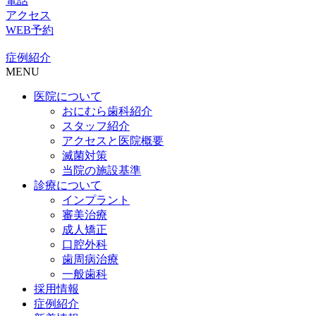
電話
アクセス
WEB予約
症例紹介
MENU
医院について
おにむら歯科紹介
スタッフ紹介
アクセスと医院概要
滅菌対策
当院の施設基準
診療について
インプラント
審美治療
成人矯正
口腔外科
歯周病治療
一般歯科
採用情報
症例紹介