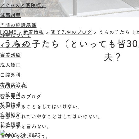
アクセスと医院概要
滅菌対策
当院の施設基準
HOME
>
新着情報
>
智子先生のブログ
>
うちの子たち（と
診療について
うちの子たち（といっても皆3
インプラント
夫？
審美治療
成人矯正
口腔外科
歯周病治療
2020.09.14
一般歯科
智子先生のブログ
採用情報
人の嫌がることをしてはいけない。
症例紹介
自分がされていやなことはしてはいけない。
新着情報
わがままを言わない。
お互いを思いやって。