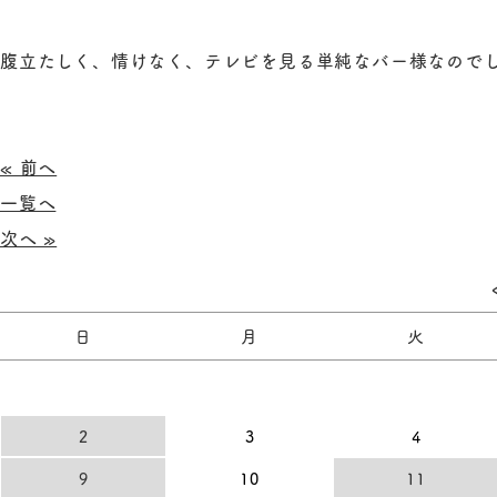
腹立たしく、情けなく、テレビを見る単純なバー様なので
« 前へ
一覧へ
次へ »
日
月
火
2
3
4
9
10
11