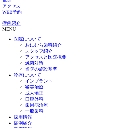
電話
アクセス
WEB予約
症例紹介
MENU
医院について
おにむら歯科紹介
スタッフ紹介
アクセスと医院概要
滅菌対策
当院の施設基準
診療について
インプラント
審美治療
成人矯正
口腔外科
歯周病治療
一般歯科
採用情報
症例紹介