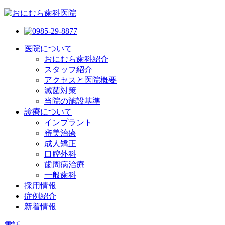
医院について
おにむら歯科紹介
スタッフ紹介
アクセスと医院概要
滅菌対策
当院の施設基準
診療について
インプラント
審美治療
成人矯正
口腔外科
歯周病治療
一般歯科
採用情報
症例紹介
新着情報