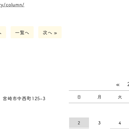
ry/column/
へ
一覧へ
次へ »
«
日
月
火
3 宮崎市中西町125-3
2
3
4