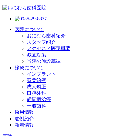
医院について
おにむら歯科紹介
スタッフ紹介
アクセスと医院概要
滅菌対策
当院の施設基準
診療について
インプラント
審美治療
成人矯正
口腔外科
歯周病治療
一般歯科
採用情報
症例紹介
新着情報