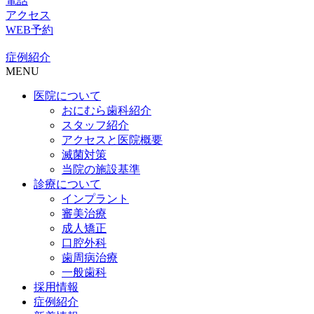
電話
アクセス
WEB予約
症例紹介
MENU
医院について
おにむら歯科紹介
スタッフ紹介
アクセスと医院概要
滅菌対策
当院の施設基準
診療について
インプラント
審美治療
成人矯正
口腔外科
歯周病治療
一般歯科
採用情報
症例紹介