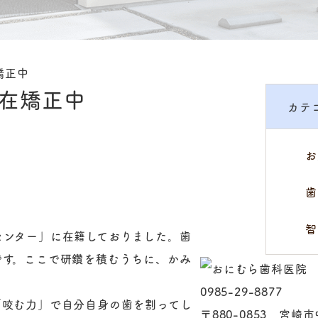
矯正中
現在矯正中
カテ
お
歯
智
センター」に在籍しておりました。歯
です。ここで研鑽を積むうちに、かみ
0985-29-8877
「咬む力」で自分自身の歯を割ってし
〒880-0853 宮崎市