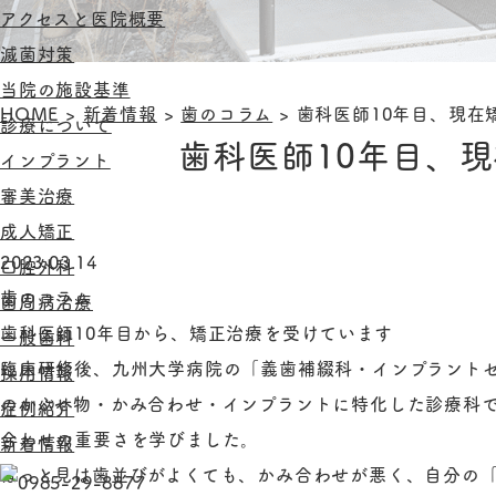
アクセスと医院概要
滅菌対策
当院の施設基準
HOME
>
新着情報
>
歯のコラム
>
歯科医師10年目、現在
診療について
歯科医師10年目、
インプラント
審美治療
成人矯正
2023.03.14
口腔外科
歯のコラム
歯周病治療
歯科医師10年目から、矯正治療を受けています
一般歯科
臨床研修後、九州大学病院の「義歯補綴科・インプラント
採用情報
のかぶせ物・かみ合わせ・インプラントに特化した診療科
症例紹介
合わせの重要さを学びました。
新着情報
ぱっと見は歯並びがよくても、かみ合わせが悪く、自分の