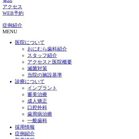
電話
アクセス
WEB予約
症例紹介
MENU
医院について
おにむら歯科紹介
スタッフ紹介
アクセスと医院概要
滅菌対策
当院の施設基準
診療について
インプラント
審美治療
成人矯正
口腔外科
歯周病治療
一般歯科
採用情報
症例紹介