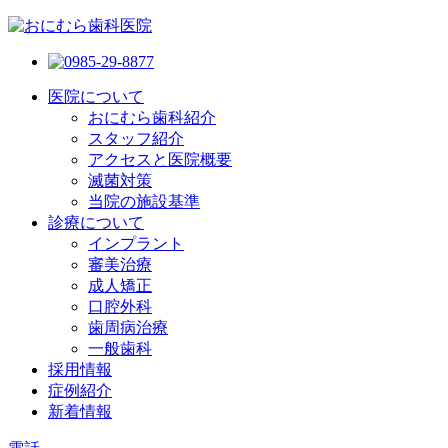
医院について
おにむら歯科紹介
スタッフ紹介
アクセスと医院概要
滅菌対策
当院の施設基準
診療について
インプラント
審美治療
成人矯正
口腔外科
歯周病治療
一般歯科
採用情報
症例紹介
新着情報