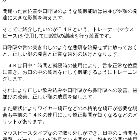
間違った舌位置や口呼吸のような筋機能癖は歯並びや顎の発
達に大きな影響を与えます。
そこでご紹介したいのがＴ４Ｋという、トレーナー(マウス
ピース)を使用して口腔筋の訓練を行う装置です。
口呼吸や舌の突き出しのような悪癖を治療せずに放っておく
と、正しい顔の発育と正常な歯列の妨げとなります。
Ｔ４Ｋは日中１時間と就寝時の使用により、舌を正常な位置
に置き、お口の中の筋肉を正しく機能するようにトレーニン
グします。
それにより正しい飲み込みや口呼吸から鼻呼吸への改善、歯
並びの改善、正しい顎の成長を促します。
また症状によりワイヤー矯正などの本格的な矯正が必要な場
合も事前のＴ４Ｋの使用により矯正期間が短くなるなどのメ
リットがあります。
マウスピースタイプなので取り外しができ、日中の１時間も
宿題、ゲーム、テレビを見ている間など、好きな時間に使用