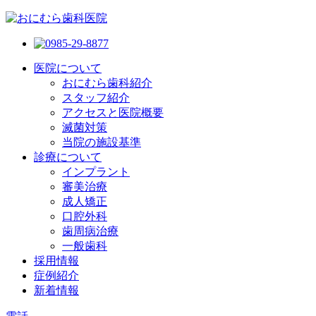
医院について
おにむら歯科紹介
スタッフ紹介
アクセスと医院概要
滅菌対策
当院の施設基準
診療について
インプラント
審美治療
成人矯正
口腔外科
歯周病治療
一般歯科
採用情報
症例紹介
新着情報