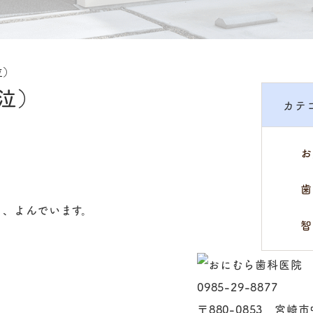
泣）
泣）
カテ
お
歯
と、よんでいます。
智
」
0985-29-8877
〒880-0853 宮崎市