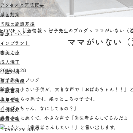
アクセスと医院概要
滅菌対策
当院の施設基準
HOME
>
新着情報
>
智子先生のブログ
>
ママがいない（
診療について
ママがいない（
インプラント
審美治療
成人矯正
2019.11.28
口腔外科
智子先生のブログ
歯周病治療
診療室で小さい子供が、大きな声で「おばあちゃん！！」
一般歯科
あれがうちの孫です。娘のところの子です。
採用情報
「おばあちゃん、なにしてるの？」
症例紹介
患者さんに悪くて、小さな声で「歯医者さんしてるんだよ
新着情報
というと、「歯医者さんしたい！」と言い出します。