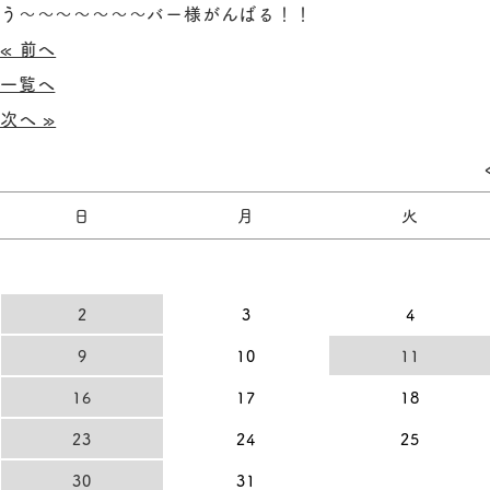
う～～～～～～～バー様がんばる！！
« 前へ
一覧へ
次へ »
日
月
火
2
3
4
9
10
11
16
17
18
23
24
25
30
31