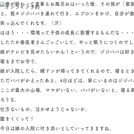
診療が終わって食事もお風呂おはいった後、その孫が「歯
と、我々ジジババを連れて行き、エプロンをかけ、自分が
突っ込んでくれなす。（汗）
ほほう・・・環境って子供の成長に影響するもんだな・・
したたか歯医者さんごっごいして、やっと眠りにつくのでし
娘がテレビを見せたらいかん！というので、ジジババは好
寝るまでお守り。
娘が入院したら、婿ドンが帰ってきてくれるので、寝ると
ただパパがかえったあと、4日ほどは、家にいるのはジジバ
ここが最大の山場。ママがいない、パパがいないと、寝る
ろうな。
仕方ないもの。泣かせようじゃないか。
腹をくくって！
今日は娘の入院に付き添いとしていってきますね。