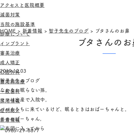
アクセスと医院概要
滅菌対策
当院の施設基準
HOME
>
新着情報
>
智子先生のブログ
>
ブタさんのお鼻
診療について
ブタさんのお
インプラント
審美治療
成人矯正
2019.12.03
口腔外科
智子先生のブログ
歯周病治療
なかなか眠らない孫。
一般歯科
ママは出産で入院中。
採用情報
パパもうちに来ているけど、眠るときはおばーちゃんと。
症例紹介
そのおばーちゃん。
新着情報
お布団に入ってから