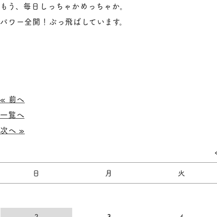
もう、毎日しっちゃかめっちゃか。
パワー全開！ぶっ飛ばしています。
« 前へ
一覧へ
次へ »
日
月
火
2
3
4