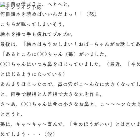
眠る前の儀式？に、へとへと。
何冊絵本を読めばいいんだよっ！！（怒）
こちらが眠ってしまいそう。
絵本を持つ手も疲れてブルブル。
最後は、「絵本はもうおしまい！おばーちゃんがお話して
「あるところに○○ちゃん（孫）がいました。
○○ちゃんはいつも鼻をほじっていました。（最近、『や
とほじるようになっている）
あんまりほじったので、鼻の穴がこ～んなに大きくなってし
と、両手で親指と人差指で大きな丸を作る。
さ～あ、○○ちゃんは今の小さなお鼻と、こ～～～ンな大
と言うと、
孫は、キャ～キャ～喜んで、『今のほうがいい』とは言い
めてしまう・・・（涙）