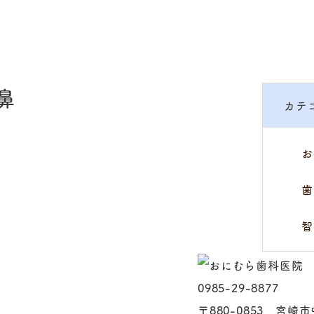
鼻
カテ
お
歯
智
0985-29-8877
〒880-0853 宮崎市