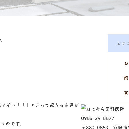
い
カテ
お
歯
智
張るぞ～！！」と言って起きる友達が
0985-29-8877
思うのです。
〒880-0853 宮崎市