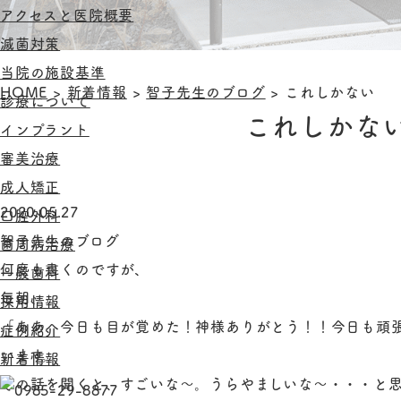
アクセスと医院概要
滅菌対策
当院の施設基準
HOME
>
新着情報
>
智子先生のブログ
>
これしかない
診療について
これしかな
インプラント
審美治療
成人矯正
2020.05.27
口腔外科
智子先生のブログ
歯周病治療
何度も書くのですが、
一般歯科
毎朝、
採用情報
「ああ、今日も目が覚めた！神様ありがとう！！今日も頑
症例紹介
います。
新着情報
その話を聞くと、すごいな～。うらやましいな～・・・と