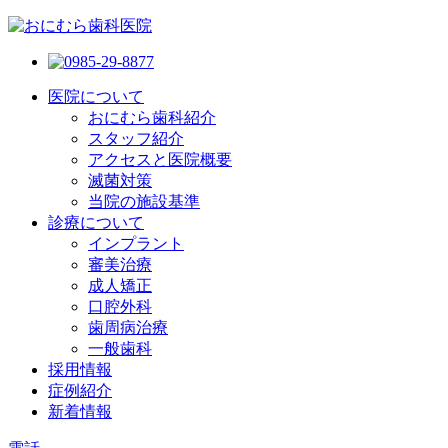
医院について
おにむら歯科紹介
スタッフ紹介
アクセスと医院概要
滅菌対策
当院の施設基準
診療について
インプラント
審美治療
成人矯正
口腔外科
歯周病治療
一般歯科
採用情報
症例紹介
新着情報