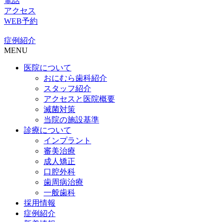
電話
アクセス
WEB予約
症例紹介
MENU
医院について
おにむら歯科紹介
スタッフ紹介
アクセスと医院概要
滅菌対策
当院の施設基準
診療について
インプラント
審美治療
成人矯正
口腔外科
歯周病治療
一般歯科
採用情報
症例紹介