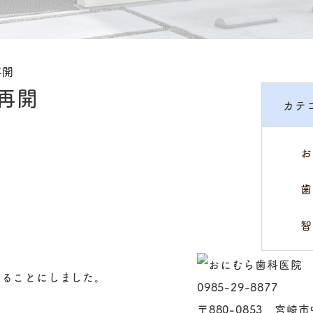
再開
再開
カテ
お
歯
智
みることにしました。
0985-29-8877
〒880-0853 宮崎市