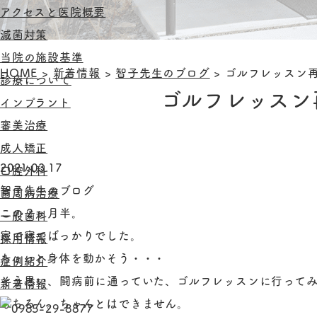
アクセスと医院概要
滅菌対策
当院の施設基準
HOME
>
新着情報
>
智子先生のブログ
>
ゴルフレッスン
診療について
ゴルフレッスン
インプラント
審美治療
成人矯正
2021.03.17
口腔外科
智子先生のブログ
歯周病治療
この２ヶ月半。
一般歯科
家で寝てばっかりでした。
採用情報
ちょっと身体を動かそう・・・
症例紹介
そう思い、闘病前に通っていた、ゴルフレッスンに行って
新着情報
もちろん。ちゃんとはできません。