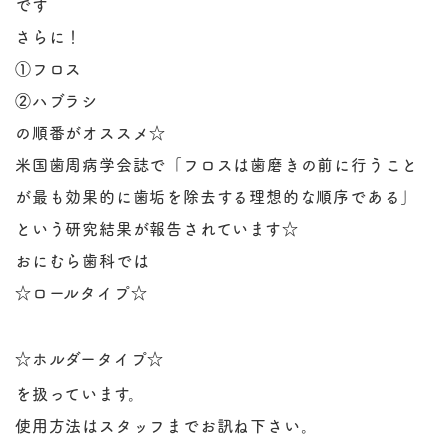
です
さらに！
①フロス
②ハブラシ
の順番がオススメ
☆
米国歯周病学会誌で「
フロス
は
歯磨き
の前に行うこと
が最も効果的に歯垢を除去する理想的な順序である」
という研究結果が報告されています
☆
おにむら歯科では
☆
ロールタイプ
☆
☆
ホルダータイプ
☆
を扱っています。
使用方法はスタッフまでお訊ね下さい。