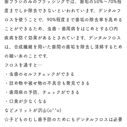
歯ブラシのみのブラッシングでは、歯垢の
50%
～
70%
程
度までしか除去できないといわれています。
デンタルフ
ロス
を使うことで、
90%
程度まで歯垢の除去率を高める
ことができるため、
虫歯・歯周病
をはじめとする口内
疾病を防ぐ効果があるとされています。
デンタルフロス
は、合成繊維を用いた歯間の歯垢を除去し清掃するため
の細い糸のことです。
フロスを通すと
…
・虫歯のセルフチェックができる
・詰め物や被せ物の不具合も発見できる
・歯周病の予防、チェックができる
・口臭が少なくなる
などメリットが沢山
(o^^o)
☆
子どものむし歯予防のためにもデンタルフロスは必要