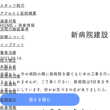
スタッフ紹介
アクセスと医院概要
滅菌対策
HOME
>
新着情報
当院の施設基準
新病院建設
診療について
インプラント
審美治療
2023.05.16
成人矯正
お知らせ
口腔外科
今週から、今の病院の隣に新病院を建てるための工事を行
歯周病治療
るかもしれませんが、ご了承ください。新病院は9月末を予
一般歯科
も楽しみにしています。何かお気づきの点がありましたら
採用情報
続きを読む
症例紹介
新着情報