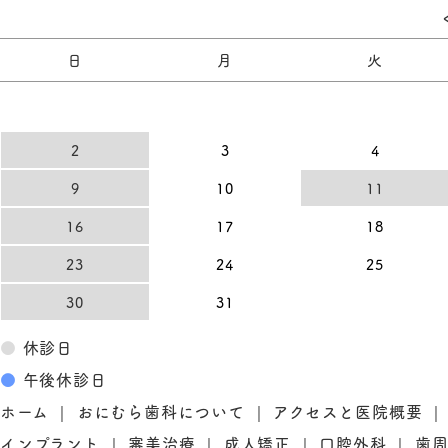
日
月
火
2
3
4
9
10
11
16
17
18
23
24
25
30
31
●
休診日
●
午後休診日
ホーム
おにむら歯科について
アクセスと医院概要
インプラント
審美治療
成人矯正
口腔外科
歯