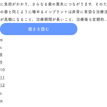
に負担がかかり、さらなる歯の喪失につながります。その
の歯と同じように噛めるインプラントは非常に有効な治療
が高額になること、治療期間が長いこと、治療後も定期的..
続きを読む
«
‹
8
9
10
11
12
›
»